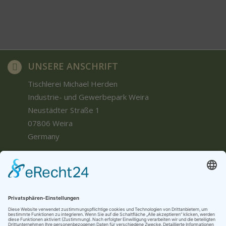
UNSERE ANSCHRIFT
Tischlerei Michael Herden
Industrie- und Gewerbepark Weira
Neustädter Straße 1
07806 Weira
Germany
KONTAKT
E-Mail:
tischlerei-herden@t-online.de
Telefon: ++49 (0) 36484 62855
Fax: ++49 (0) 36484 20050
Mobil: ++49 (0) 177 / 7018200